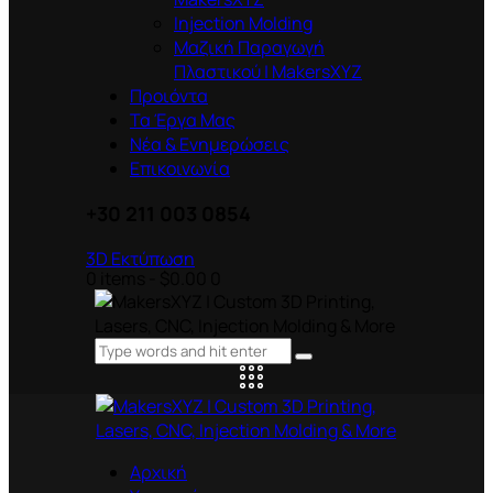
Injection Molding
Μαζική Παραγωγή
Πλαστικού | MakersXYZ
Προιόντα
Τα Έργα Μας
Νέα & Ενημερώσεις
Επικοινωνία
+30 211 003 0854
3D Εκτύπωση
0 items
-
$0.00
0
Αρχική