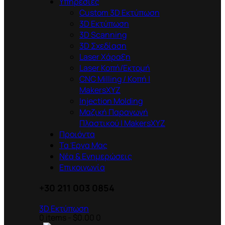
Υπηρεσίες
Custom 3D Εκτύπωση
3D Εκτύπωση
3D Scanning
3D Σχεδίαση
Laser Χάραξη
Laser Κοπή/Εκτομή
CNC Milling / Κοπή |
MakersXYZ
Injection Molding
Μαζική Παραγωγή
Πλαστικού | MakersXYZ
Προιόντα
Τα Έργα Μας
Νέα & Ενημερώσεις
Επικοινωνία
+30 211 003 0854
3D Εκτύπωση
0 items
-
$0.00
0