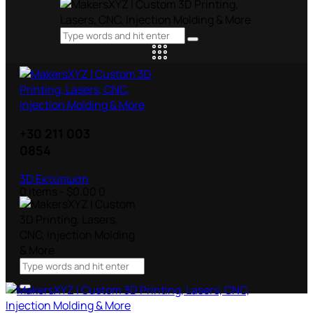
+30 211 003
0854
3D Εκτύπωση
0 items
-
$0.00
0