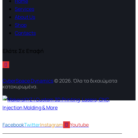
Home
Services
About Us
Shop
Contacts
Ελάτε Σε Επαφή
CyberSpace Dynamics
© 2026. Όλα τα δικαιώματα
κατοχυρωμένα.
Facebook
Twitter
Instagram
Youtube