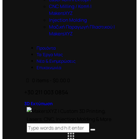
CNC Milling / Κοπή |
MakersXYZ
Injection Molding
Μαζική Παραγωγή Πλαστικού |
MakersXYZ
Προιόντα
Τα Έργα Μας
Νέα & Ενημερώσεις
Επικοινωνία
0 items
-
$0.00
0
+30 211 003 0854
3D Εκτύπωση