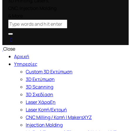
Close
Αρχική
Υπηρεσίες
Custom 3D Εκτύπωση
3D Εκτύπωση
3D Scanning
3D Σχεδίαση
Laser Χάραξη
Laser Κοπή/Εκτομή
CNC Milling / Κοπή | MakersXYZ
Injection Molding