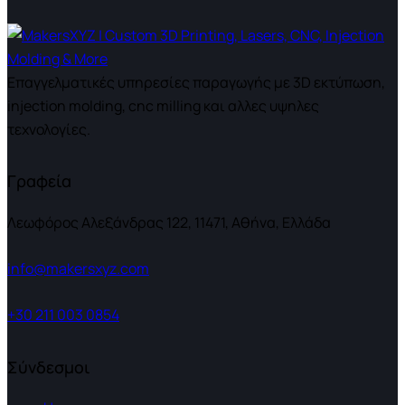
Επαγγελματικές υπηρεσίες παραγωγής με 3D εκτύπωση,
injection molding, cnc milling και αλλες υψηλες
τεχνολογίες.
Γραφεία
Λεωφόρος Αλεξάνδρας 122, 11471, Αθήνα, Ελλάδα
info@makersxyz.com
+30 211 003 0854
Σύνδεσμοι