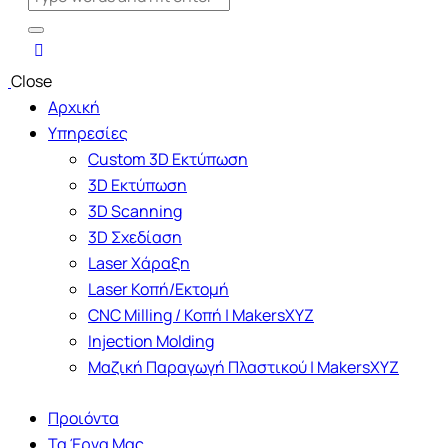
Close
Αρχική
Υπηρεσίες
Custom 3D Εκτύπωση
3D Εκτύπωση
3D Scanning
3D Σχεδίαση
Laser Χάραξη
Laser Κοπή/Εκτομή
CNC Milling / Κοπή | MakersXYZ
Injection Molding
Μαζική Παραγωγή Πλαστικού | MakersXYZ
Προιόντα
Τα Έργα Μας