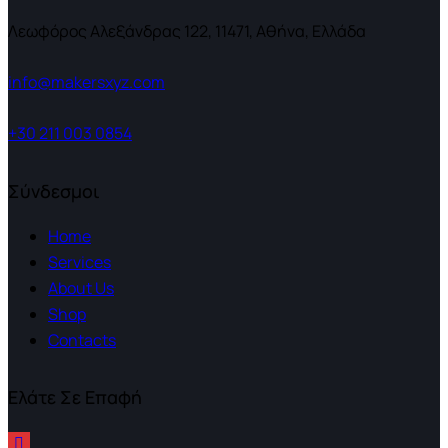
Λεωφόρος Αλεξάνδρας 122, 11471, Αθήνα, Ελλάδα
info@makersxyz.com
+30 211 003 0854
Σύνδεσμοι
Home
Services
About Us
Shop
Contacts
Ελάτε Σε Επαφή