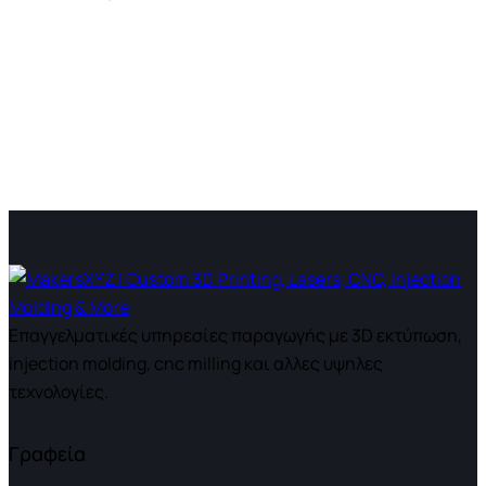
Επαγγελματικές υπηρεσίες παραγωγής με 3D εκτύπωση,
injection molding, cnc milling και αλλες υψηλες
τεχνολογίες.
Γραφεία