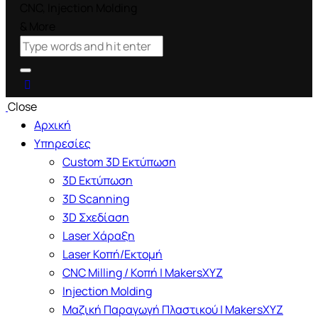
Close
Αρχική
Υπηρεσίες
Custom 3D Εκτύπωση
3D Εκτύπωση
3D Scanning
3D Σχεδίαση
Laser Χάραξη
Laser Κοπή/Εκτομή
CNC Milling / Κοπή | MakersXYZ
Injection Molding
Μαζική Παραγωγή Πλαστικού | MakersXYZ