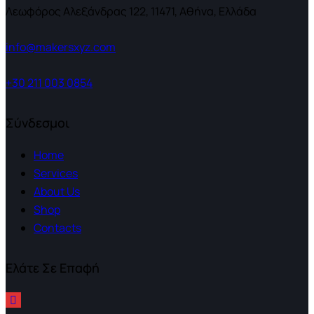
Λεωφόρος Αλεξάνδρας 122, 11471, Αθήνα, Ελλάδα
info@makersxyz.com
+30 211 003 0854
Σύνδεσμοι
Home
Services
About Us
Shop
Contacts
Ελάτε Σε Επαφή