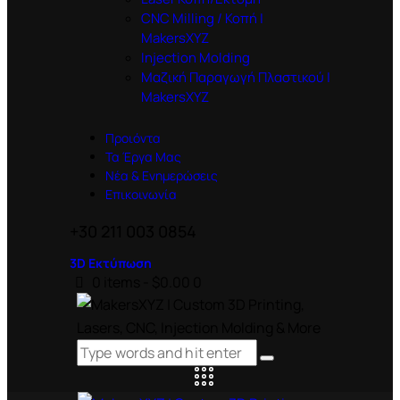
CNC Milling / Κοπή |
MakersXYZ
Injection Molding
Μαζική Παραγωγή Πλαστικού |
MakersXYZ
Προιόντα
Τα Έργα Μας
Νέα & Ενημερώσεις
Επικοινωνία
+30 211 003 0854
3D Εκτύπωση
0 items
-
$0.00
0