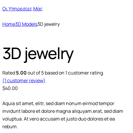
Οι Υπηρεσίες Μας
Home
3D Models
3D jewelry
3D jewelry
Rated
5.00
out of 5 based on
1
customer rating
(
1
customer review)
$
40.00
Aquia sit amet, elitr, sed diam nonum eirmod tempor
invidunt labore et dolore magna aliquyam.erat, sed diam
voluptua. At vero accusam et justo duo dolores et ea
rebum.