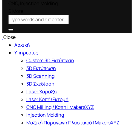
Close
Αρχική
Υπηρεσίες
Custom 3D Εκτύπωση
3D Εκτύπωση
3D Scanning
3D Σχεδίαση
Laser Χάραξη
Laser Κοπή/Εκτομή
CNC Milling / Κοπή | MakersXYZ
Injection Molding
Μαζική Παραγωγή Πλαστικού | MakersXYZ