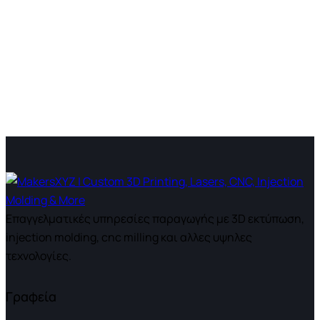
Επαγγελματικές υπηρεσίες παραγωγής με 3D εκτύπωση,
injection molding, cnc milling και αλλες υψηλες
τεχνολογίες.
Γραφεία