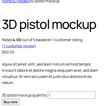
Home
3D Models
3D pistol mockup
3D pistol mockup
Rated
4.00
out of 5 based on
1
customer rating
(
1
customer review)
$
60.00
Aquia sit amet, elitr, sed diam nonum eirmod tempor
invidunt labore et dolore magna aliquyam.erat, sed diam
voluptua. At vero accusam et justo duo dolores et ea
rebum.
3D pistol mockup quantity
Buy now