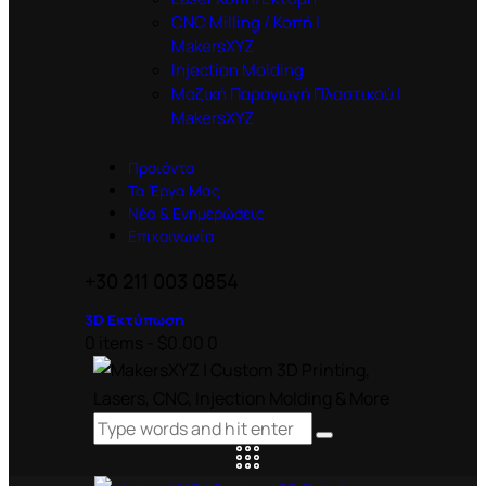
CNC Milling / Κοπή |
MakersXYZ
Injection Molding
Μαζική Παραγωγή Πλαστικού |
MakersXYZ
Προιόντα
Τα Έργα Μας
Νέα & Ενημερώσεις
Επικοινωνία
+30 211 003 0854
3D Εκτύπωση
0 items
-
$0.00
0