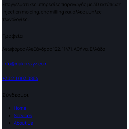
Επαγγελματικές υπηρεσίες παραγωγής με 3D εκτύπωση,
injection molding, cnc milling και αλλες υψηλες
τεχνολογίες.
Γραφεία
Λεωφόρος Αλεξάνδρας 122, 11471, Αθήνα, Ελλάδα
info@makersxyz.com
+30 211 003 0854
Σύνδεσμοι
Home
Services
About Us