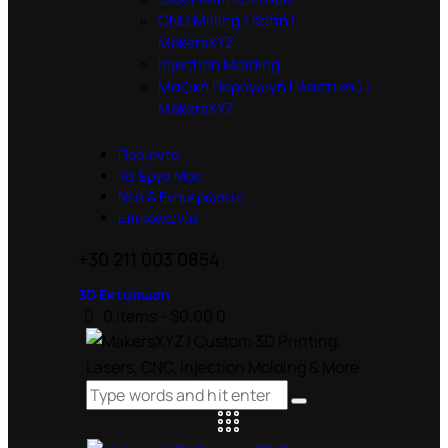
CNC Milling / Κοπή |
MakersXYZ
Injection Molding
Μαζική Παραγωγή Πλαστικού |
MakersXYZ
Προιόντα
Τα Έργα Μας
Νέα & Ενημερώσεις
Επικοινωνία
+30 211 003 0854
3D Εκτύπωση
0 items
-
$0.00
0