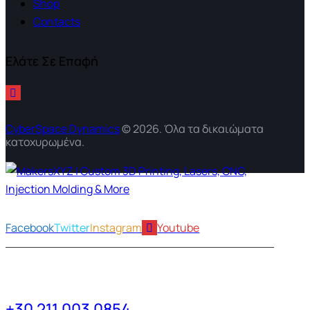
Shop
Contacts
Ελάτε Σε Επαφή
CyberSpace Dynamics
© 2026. Όλα τα δικαιώματα
κατοχυρωμένα.
Facebook
Twitter
Instagram
Youtube
+30 211 003 0854