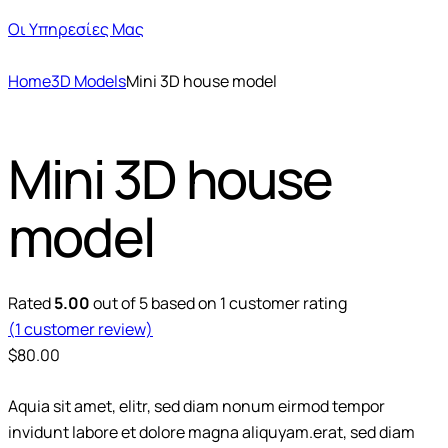
Οι Υπηρεσίες Μας
Home
3D Models
Mini 3D house model
Mini 3D house
model
Rated
5.00
out of 5 based on
1
customer rating
(
1
customer review)
$
80.00
Aquia sit amet, elitr, sed diam nonum eirmod tempor
invidunt labore et dolore magna aliquyam.erat, sed diam