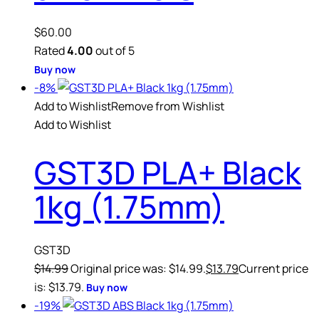
$
60.00
Rated
4.00
out of 5
Buy now
-8%
Add to Wishlist
Remove from Wishlist
Add to Wishlist
GST3D PLA+ Black
1kg (1.75mm)
GST3D
$
14.99
Original price was: $14.99.
$
13.79
Current price
is: $13.79.
Buy now
-19%