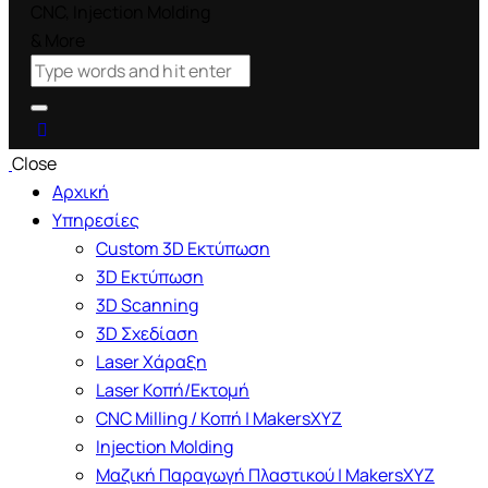
Close
Αρχική
Υπηρεσίες
Custom 3D Εκτύπωση
3D Εκτύπωση
3D Scanning
3D Σχεδίαση
Laser Χάραξη
Laser Κοπή/Εκτομή
CNC Milling / Κοπή | MakersXYZ
Injection Molding
Μαζική Παραγωγή Πλαστικού | MakersXYZ